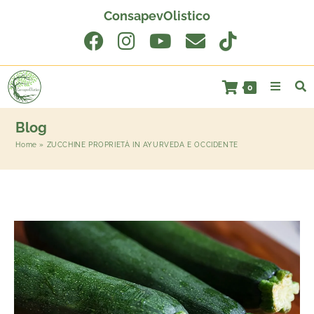
ConsapevOlistico
0
Blog
Home
»
ZUCCHINE PROPRIETÀ IN AYURVEDA E OCCIDENTE