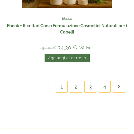
Ebook
Ebook + Ricettari Corso Formulazione Cosmetici Naturali per i
Capelli
34,30
€
IVA Incl.
49,00
€
Aggiungi al carrello
1
2
3
4