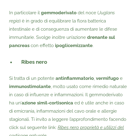
In particolare il
gemmoderivato
del noce (
Juglans
regia
) è in grado di equilibrare la flora batterica
intestinale e di conseguenza di aumentare le difese
immunitarie. Svolge inoltre un’azione
drenante sul
pancreas
con effetto
ipoglicemizzante
.
Ribes nero
Si tratta di un potente
antinfiammatorio
,
vermifugo
e
immunostimolante
, molto usato come rimedio naturale
in caso di influenze e infiammazioni. Il gemmoderivato
ha un’
azione simil-cortisonica
ed è utile anche in caso
di emicrania, infiammazioni del cavo orale e allergie
stagionali. Ti invito a leggere l’approfondimento facendo
click sul seguente link:
Ribes nero proprietà e utilizzi del
cortisone naturale
.