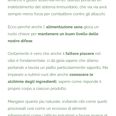
avranno il giusto sostentamento. Questo porta ad un
indebolimento del sistema immunitario, che via via avrà
sempre meno forza per combattere contro gli attacchi.
Ecco perché anche l’
alimentazione sana
gioca un
ruolo chiave per
mantenere un buon livello delle
nostre difese
.
Certamente è vero che anche il
fattore piacere
nel
cibo è fondamentale: ci dà gioia sapere che stiamo
portando a tavola un piatto particolarmente saporito. Ma
imparare a nutrirsi vuol dire anche
conoscere le
alchimie degli ingredienti
, sapere come risponde il
proprio corpo a ciascun prodotto.
Mangiare quanto più naturale, evitando cibi come quelli
processati così come un eccesso di alimenti
infiammatori come i latticini industriali a favore invece di