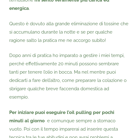
l’emulsione
mi sento veramente più carica ed
energica
.
Questo è dovuto alla grande eliminazione di tossine che
si accumulano durante la notte e se per qualche
ragione salto la pratica me ne accorgo subito!
Dopo anni di pratica ho imparato a gestire i miei tempi,
perché effettivamente 20 minuti possono sembrare
tanti per tenere l’olio in bocca. Ma nel mentre puoi
dedicarti a fare dell’altro, come preparare la colazione o
sbrigare qualche breve faccenda domestica ad
esempio.
Per iniziare puoi eseguire l’oil pulling per pochi
minuti al giorno
e comunque sempre a stomaco
vuoto.
Poi con il tempo imparerai ad inserire questa
tecnica tra le tue abitudini e non avrai problemi a