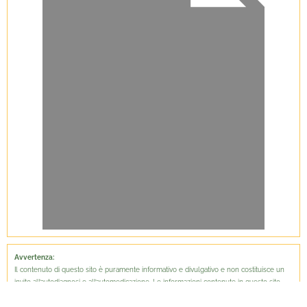
Avvertenza:
Il contenuto di questo sito è puramente informativo e divulgativo e non costituisce un
invito all’autodiagnosi e all’automedicazione. Le informazioni contenute in questo sito
non sostituiscono in alcun caso una consultazione medica eseguita da personale
specializzato. Gli autori delle informazioni non possono essere ritenuti responsabili per