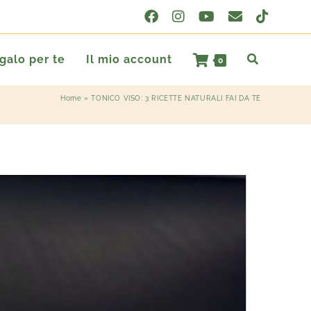
egalo per te
Il mio account
0
Home
»
TONICO VISO: 3 RICETTE NATURALI FAI DA TE