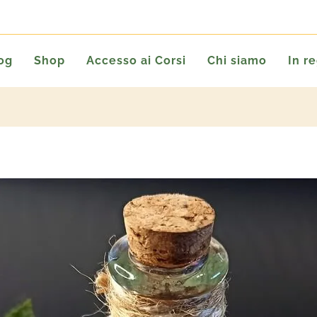
og
Shop
Accesso ai Corsi
Chi siamo
In r