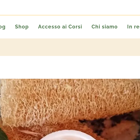
og
Shop
Accesso ai Corsi
Chi siamo
In r