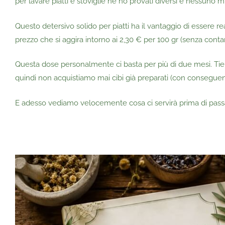
per lavare piatti e stoviglie ne ho provati diversi e nessuno m
Questo detersivo solido per piatti ha il vantaggio di esse
prezzo che si aggira intorno ai 2,30 € per 100 gr (senza conta
Questa dose personalmente ci basta per più di due mesi. Tieni 
quindi non acquistiamo mai cibi già preparati (con conseguen
E adesso vediamo velocemente cosa ci servirà prima di passar