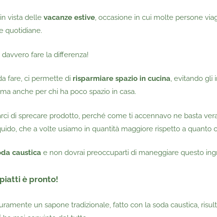
in vista delle
vacanze estive
, occasione in cui molte persone via
e quotidiane.
o davvero fare la differenza!
da fare, ci permette di
risparmiare spazio in cucina
, evitando gli
 ma anche per chi ha poco spazio in casa.
arci di sprecare prodotto, perché come ti accennavo ne basta ve
liquido, che a volte usiamo in quantità maggiore rispetto a quanto 
da caustica
e non dovrai preoccuparti di maneggiare questo ingr
iatti è pronto!
curamente un sapone tradizionale, fatto con la soda caustica, ri