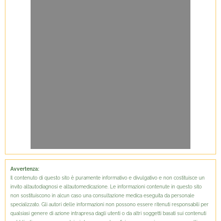
Avvertenza:
Il contenuto di questo sito è puramente informativo e divulgativo e non costituisce un
invito all’autodiagnosi e all’automedicazione. Le informazioni contenute in questo sito
non sostituiscono in alcun caso una consultazione medica eseguita da personale
specializzato. Gli autori delle informazioni non possono essere ritenuti responsabili per
qualsiasi genere di azione intrapresa dagli utenti o da altri soggetti basati sui contenuti