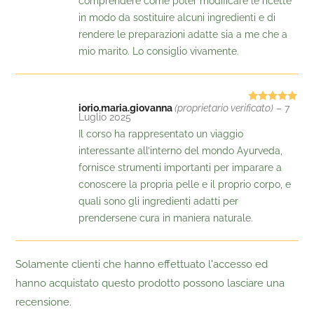
comprendere come poter modificare le ricette
in modo da sostituire alcuni ingredienti e di
rendere le preparazioni adatte sia a me che a
mio marito. Lo consiglio vivamente.
iorio.maria.giovanna
(proprietario verificato)
–
7
Valutato
5
Luglio 2025
su 5
Il corso ha rappresentato un viaggio
interessante all’interno del mondo Ayurveda,
fornisce strumenti importanti per imparare a
conoscere la propria pelle e il proprio corpo, e
quali sono gli ingredienti adatti per
prendersene cura in maniera naturale.
Solamente clienti che hanno effettuato l'accesso ed
hanno acquistato questo prodotto possono lasciare una
recensione.