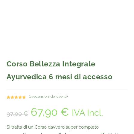
Corso Bellezza Integrale
Ayurvedica 6 mesi di accesso
(
2
recensioni dei clienti)
Valutato
2
5.00
67,90
€
su 5 su
IVA Incl.
97,00
€
base di
recensioni
Si tratta di un Corso davvero super completo