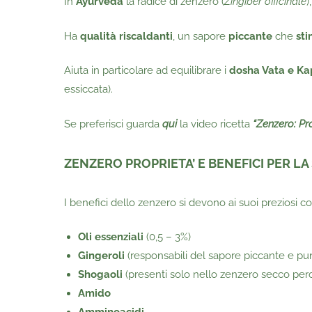
In
Ayurveda
la radice di zenzero (
Zingiber officinale
)
Ha
qualità riscaldanti
, un sapore
piccante
che
sti
Aiuta in particolare ad equilibrare i
dosha Vata e K
essiccata).
Se preferisci guarda
qui
la video ricetta
“Zenzero: Pr
ZENZERO PROPRIETA’ E BENEFICI PER LA
I benefici dello zenzero si devono ai suoi preziosi co
Oli essenziali
(0,5 – 3%)
Gingeroli
(responsabili del sapore piccante e p
Shogaoli
(presenti solo nello zenzero secco perc
Amido