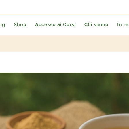
og
Shop
Accesso ai Corsi
Chi siamo
In r