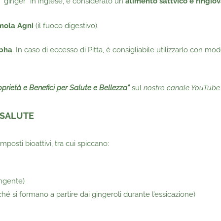
, “ginger” in inglese, è considerato un
alimento sattvico e ringio
mola Agni
(il fuoco digestivo).
apha
. In caso di eccesso di Pitta, è consigliabile utilizzarlo con mo
oprietà e Benefici per Salute e Bellezza”
sul
nostro canale YouTube
 SALUTE
mposti bioattivi, tra cui spiccano:
ungente)
hé si formano a partire dai gingeroli durante l’essicazione)