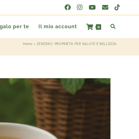
egalo per te
Il mio account
0
Home
»
ZENZERO: PROPRIETA’ PER SALUTE E BELLEZZA