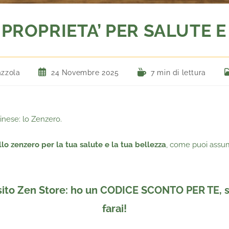
PROPRIETA’ PER SALUTE 
zzola
24 Novembre 2025
7 min di lettura
inese: lo Zenzero.
lo zenzero per la tua salute e la tua bellezza
, come puoi assum
sito
Zen Store
:
ho un CODICE SCONTO PER TE
,
farai!