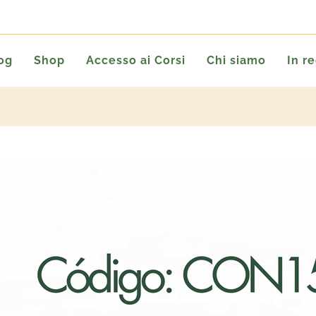
og
Shop
Accesso ai Corsi
Chi siamo
In r