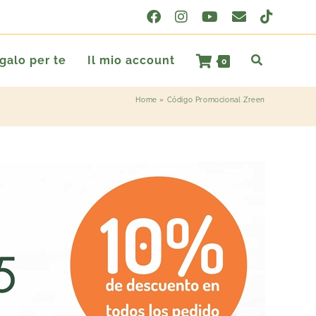
egalo per te
Il mio account
0
Home
»
Código Promocional Zreen