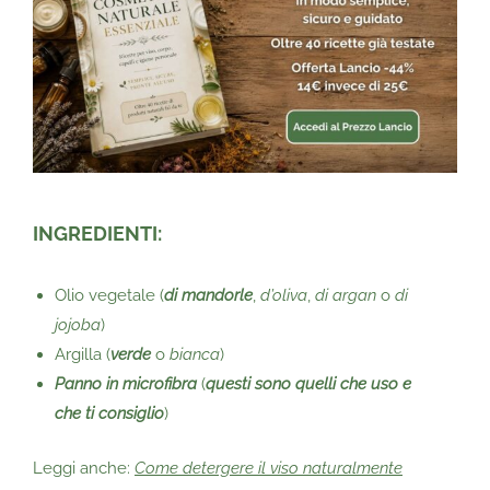
INGREDIENTI:
Olio vegetale (
di mandorle
,
d’oliva
,
di argan
o
di
jojoba
)
Argilla (
verde
o
bianca
)
Panno in microfibra
(
questi sono quelli che uso e
che ti consiglio
)
Leggi anche:
Come detergere il viso naturalmente