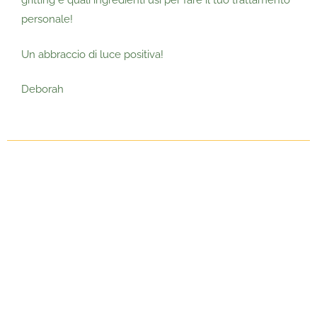
gritting e quali ingredienti usi per fare il tuo trattamento
personale!
Un abbraccio di luce positiva!
Deborah