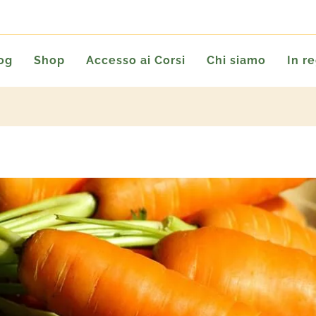
og
Shop
Accesso ai Corsi
Chi siamo
In r