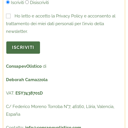
Iscriviti
Disiscriviti
Ho letto e accetto la Privacy Policy e acconsento al
trattamento dei miei dati personali per l’invio della
newsletter.
ConsapevOlistico
di
Deborah Camazzola
VAT:
ESY7438701D
C/ Federico Moreno Torroba N
°
7, 46160, Llíria, Valencia,
España
Contatto:
info@consapevolistico.com