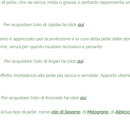
ipo di pelle, che sia secca, mista o grassa, e pertanto rappresenta u
Per acquistare l’olio di Jojoba fai click
qui
.
tanto è apprezzato per la protezione e la cura della pelle dalle do
erne, senza per questo risultare occlusivo e pesante.
Per acquistare l’olio di Argan fai click
qui
.
ffetto morbidezza alla pelle più secca e sensibile. Apporta vitami
Per acquistare l’olio di Avocado fai click
qui
.
e al tuo tipo di pelle, come
olio di Sesamo
, di
Melograno
, di
Albico