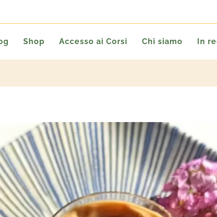
og
Shop
Accesso ai Corsi
Chi siamo
In r