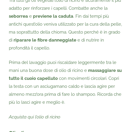
Tra tutti gli oli vegetali l’olio di ricino è sicuramente il più
adatto per rinforzare i capelli. Combatte anche la
seborrea
e
previene la caduta
. Fin dai tempi più
antichi quest’olio veniva utilizzato per la cura della pelle,
ma soprattutto della chioma. Questo perché è in grado
di
riparare le fibre danneggiate
e di nutrire in
profondità il capello.
Prima del lavaggio puoi riscaldare leggermente tra le
mani una buona dose di olio di ricino e
massaggiare su
tutto il cuoio capelluto
con movimenti circolari. Copri
la testa con un asciugamano caldo e lascia agire per
almeno mezz’ora prima di fare lo shampoo. Ricorda che
più lo lasci agire e meglio è.
Acquista qui l’olio di ricino