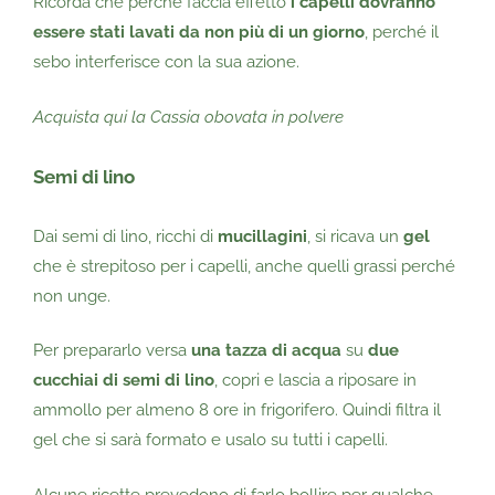
Ricorda che perché faccia effetto
i capelli dovranno
essere stati lavati da non più di un giorno
, perché il
sebo interferisce con la sua azione.
Acquista qui la Cassia obovata in polvere
Semi di lino
Dai semi di lino, ricchi di
mucillagini
, si ricava un
gel
che è strepitoso per i capelli, anche quelli grassi perché
non unge.
Per prepararlo versa
una tazza di acqua
su
due
cucchiai di semi di lino
, copri e lascia a riposare in
ammollo per almeno 8 ore in frigorifero. Quindi filtra il
gel che si sarà formato e usalo su tutti i capelli.
Alcune ricette prevedono di farlo bollire per qualche