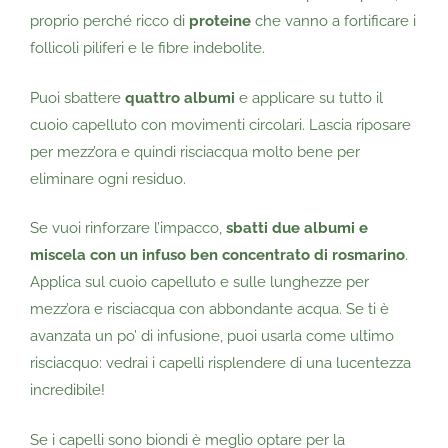
proprio perché ricco di
proteine
che vanno a fortificare i
follicoli piliferi e le fibre indebolite.
Puoi sbattere
quattro albumi
e applicare su tutto il
cuoio capelluto con movimenti circolari. Lascia riposare
per mezz’ora e quindi risciacqua molto bene per
eliminare ogni residuo.
Se vuoi rinforzare l’impacco,
sbatti due albumi e
miscela con un infuso ben concentrato di rosmarino
.
Applica sul cuoio capelluto e sulle lunghezze per
mezz’ora e risciacqua con abbondante acqua. Se ti è
avanzata un po’ di infusione, puoi usarla come ultimo
risciacquo: vedrai i capelli risplendere di una lucentezza
incredibile!
Se i capelli sono biondi è meglio optare per la